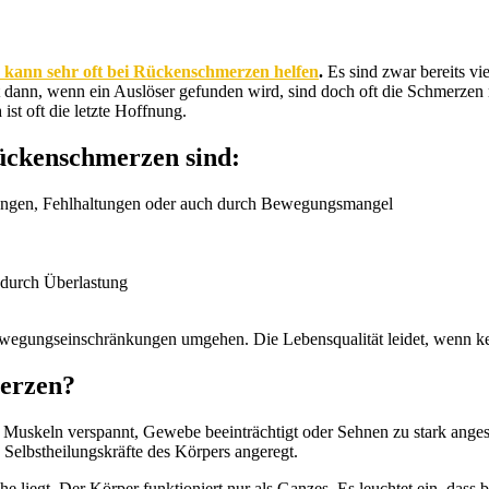
 kann sehr oft bei Rückenschmerzen helfen
.
Es sind zwar bereits vi
t dann, wenn ein Auslöser gefunden wird, sind doch oft die Schmerzen
n
ist oft die letzte Hoffnung.
ückenschmerzen sind:
nungen, Fehlhaltungen oder auch durch Bewegungsmangel
 durch Überlastung
wegungseinschränkungen umgehen. Die Lebensqualität leidet, wenn ke
erzen?
e Muskeln verspannt, Gewebe beeinträchtigt oder Sehnen zu stark anges
 Selbstheilungskräfte des Körpers angeregt.
 liegt. Der Körper funktioniert nur als Ganzes. Es leuchtet ein, dass