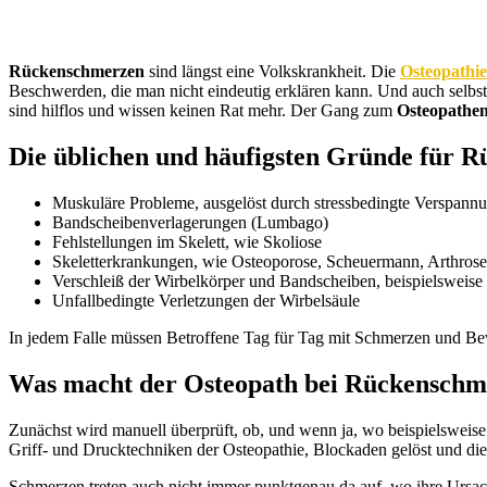
Rückenschmerzen
sind längst eine Volkskrankheit. Die
Osteopathie
Beschwerden, die man nicht eindeutig erklären kann. Und auch selbs
sind hilflos und wissen keinen Rat mehr. Der Gang zum
Osteopathe
Die üblichen und häufigsten Gründe für R
Muskuläre Probleme, ausgelöst durch stressbedingte Verspan
Bandscheibenverlagerungen (Lumbago)
Fehlstellungen im Skelett, wie Skoliose
Skeletterkrankungen, wie Osteoporose, Scheuermann, Arthrose
Verschleiß der Wirbelkörper und Bandscheiben, beispielsweise
Unfallbedingte Verletzungen der Wirbelsäule
In jedem Falle müssen Betroffene Tag für Tag mit Schmerzen und Be
Was macht der Osteopath bei Rückenschm
Zunächst wird manuell überprüft, ob, und wenn ja, wo beispielsweis
Griff- und Drucktechniken der Osteopathie, Blockaden gelöst und die
Schmerzen treten auch nicht immer punktgenau da auf, wo ihre Ursache