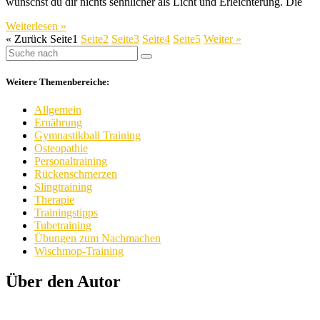
wünschst du dir nichts sehnlicher als Licht und Erleichterung. Die
Weiterlesen »
« Zurück
Seite
1
Seite
2
Seite
3
Seite
4
Seite
5
Weiter »
Weitere Themenbereiche:
Allgemein
Ernährung
Gymnastikball Training
Osteopathie
Personaltraining
Rückenschmerzen
Slingtraining
Therapie
Trainingstipps
Tubetraining
Übungen zum Nachmachen
Wischmop-Training
Über den Autor