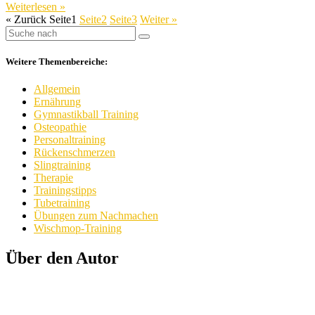
Weiterlesen »
« Zurück
Seite
1
Seite
2
Seite
3
Weiter »
Weitere Themenbereiche:
Allgemein
Ernährung
Gymnastikball Training
Osteopathie
Personaltraining
Rückenschmerzen
Slingtraining
Therapie
Trainingstipps
Tubetraining
Übungen zum Nachmachen
Wischmop-Training
Über den Autor