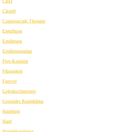
CBD
Clean9
Craniosacrale Therapie
Entgiftung
Ernährung
Ernährungsplan
Five-Konzept
Flüssigkeit
Forever
Gelenkschmerzen
Gesundes Raumklima
Hamburg
Hanf
Harninkontinenz