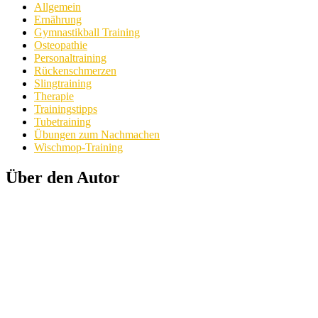
Allgemein
Ernährung
Gymnastikball Training
Osteopathie
Personaltraining
Rückenschmerzen
Slingtraining
Therapie
Trainingstipps
Tubetraining
Übungen zum Nachmachen
Wischmop-Training
Über den Autor