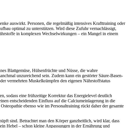
enke auswirkt. Personen, die regelmäßig intensives Krafttraining oder
bau optimal zu unterstützen. Wird diese Zufuhr vernachlässigt,
onährstoffe in komplexen Wechselwirkungen – ein Mangel in einem
rünes Blattgemüse, Hülsenfrüchte und Nüsse, die wahre
 manchmal unzureichend sein. Zudem kann ein gestörter Säure-Basen-
 oder vermehrten Muskelkrämpfen den eigenen Nährstoffstatus
, sodass eine frühzeitige Korrektur das Energielevel deutlich
inen entscheidenden Einfluss auf die Calciumeinlagerung in die
r Osteopathie ebenso wie im Personaltraining rückt daher der gesamte
pft sind. Betrachtet man den Körper ganzheitlich, wird klar, dass
wie ein Hebel – schon kleine Anpassungen in der Ernährung und