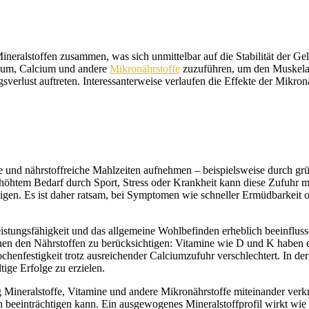
neralstoffen zusammen, was sich unmittelbar auf die Stabilität der Gel
sium, Calcium und andere
Mikronährstoffe
zuzuführen, um den Muskelauf
verlust auftreten. Interessanterweise verlaufen die Effekte der Mikr
ige und nährstoffreiche Mahlzeiten aufnehmen – beispielsweise durch g
erhöhtem Bedarf durch Sport, Stress oder Krankheit kann diese Zufuhr
igen. Es ist daher ratsam, bei Symptomen wie schneller Ermüdbarkeit
ungsfähigkeit und das allgemeine Wohlbefinden erheblich beeinflussen
chen den Nährstoffen zu berücksichtigen: Vitamine wie D und K haben e
chenfestigkeit trotz ausreichender Calciumzufuhr verschlechtert. In de
ige Erfolge zu erzielen.
ineralstoffe, Vitamine und andere Mikronährstoffe miteinander verknü
blich beeinträchtigen kann. Ein ausgewogenes Mineralstoffprofil wirkt 