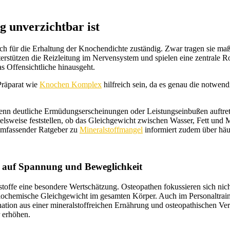
g unverzichtbar ist
ch für die Erhaltung der Knochendichte zuständig. Zwar tragen sie maßg
terstützen die Reizleitung im Nervensystem und spielen eine zentrale R
s Offensichtliche hinausgeht.
Präparat wie
Knochen Komplex
hilfreich sein, da es genau die notwendige
wenn deutliche Ermüdungserscheinungen oder Leistungseinbußen auftreten
pielsweise feststellen, ob das Gleichgewicht zwischen Wasser, Fett und 
umfassender Ratgeber zu
Mineralstoffmangel
informiert zudem über häu
s auf Spannung und Beweglichkeit
toffe eine besondere Wertschätzung. Osteopathen fokussieren sich nich
ochemische Gleichgewicht im gesamten Körper. Auch im Personaltraini
on aus einer mineralstoffreichen Ernährung und osteopathischen Verf
 erhöhen.