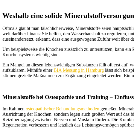
Weshalb eine solide Mineralstoffversorgun
Oftmals glaubt man fälschlicherweise, Mineralstoffe seien hauptsächli
weit darüber hinaus: Sie helfen, den Wasserhaushalt zu regulieren, un
auseinandersetzt, erkennt, dass eine ausgewogene Zufuhr weit über da
Um beispielsweise die Knochen zusätzlich zu unterstützen, kann ein 
Knochensystems wichtig sind.
Ein Mangel an diesen lebenswichtigen Substanzen fällt oft erst auf, 
aufzuklären. Mithilfe einer
BIA Messung in Hamburg
lässt sich beis
können gezielte Maßnahmen zur Ergänzung eingeleitet werden. Ein 
Mineralstoffe bei Osteopathie und Training –
Einflus
Im Rahmen
osteopathischer Behandlungsmethoden
genießen Minerals
Ausrichtung der Knochen, sondern legen auch großen Wert auf das bi
Reizübertragung zwischen Nerven und Muskeln fördern. Die Kombinati
Regeneration verbessern und letztlich das Leistungsvermögen spürbar