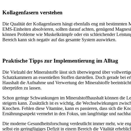
Kollagenfasern verstehen
Die Qualität der Kollagenfasern hängt ebenfalls eng mit bestimmten Mi
EMS-Einheiten absolvieren, sollten darauf achten, genügend Magne
können Probleme wie Muskelkrämpfe oder ein schleichender Leistungs
Bereich kann sich negativ auf das gesamte System auswirken.
Praktische Tipps zur Implementierung im Alltag
Die Vielzahl der Mineralstoffe lässt sich überwiegend über vollwert
Schatzkammern an essentiellen Stoffen darstellen. Doch gerade bei 
Haushalt die Aufnahme und Verwertung der Mineralstoffe beeinträcht
überprüfen zu lassen.
Schon geringe Schwankungen im Mineralstoffhaushalt können die Leist
steigern kann. Zusätzlich ist es wichtig, die Wechselwirkungen zwis
Knochen. Fehlen diese Vitamine, kann es passieren, dass sich die Kno
Ernährungsaspekt vermehrt in den Fokus, um langfristige und nachhalt
Die moderne Gesundheitsforschung verdeutlicht immer mehr, wie eng M
selbst ein geringfügiges Defizit in einem Bereich die Vitalität erhe