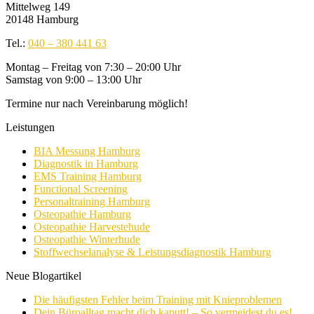
Mittelweg 149
20148 Hamburg
Tel.:
040 – 380 441 63
Montag – Freitag von 7:30 – 20:00 Uhr
Samstag von 9:00 – 13:00 Uhr
Termine nur nach Vereinbarung möglich!
Leistungen
BIA Messung Hamburg
Diagnostik in Hamburg
EMS Training Hamburg
Functional Screening
Personaltraining Hamburg
Osteopathie Hamburg
Osteopathie Harvestehude
Osteopathie Winterhude
Stoffwechselanalyse & Leistungsdiagnostik Hamburg
Neue Blogartikel
Die häufigsten Fehler beim Training mit Knieproblemen
Dein Büroalltag macht dich kaputt! – So vermeidest du es!