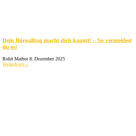
Dein Büroalltag macht dich kaputt! – So vermeidest
du es!
Rohit Mathur
8. Dezember 2025
Weiterlesen »