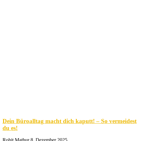
Dein Büroalltag macht dich kaputt! – So vermeidest
du es!
Rohit Mathur
8. Dezember 2025