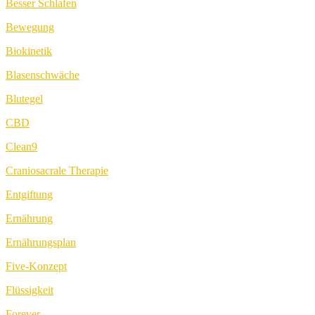
Besser Schlafen
Bewegung
Biokinetik
Blasenschwäche
Blutegel
CBD
Clean9
Craniosacrale Therapie
Entgiftung
Ernährung
Ernährungsplan
Five-Konzept
Flüssigkeit
Forever