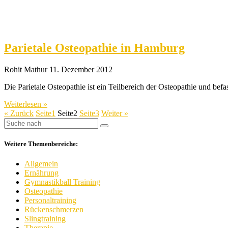
Parietale Osteopathie in Hamburg
Rohit Mathur
11. Dezember 2012
Die Parietale Osteopathie ist ein Teilbereich der Osteopathie und b
Weiterlesen »
« Zurück
Seite
1
Seite
2
Seite
3
Weiter »
Weitere Themenbereiche:
Allgemein
Ernährung
Gymnastikball Training
Osteopathie
Personaltraining
Rückenschmerzen
Slingtraining
Therapie