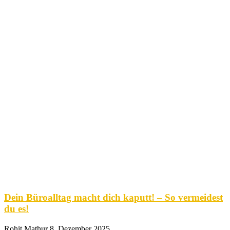
Dein Büroalltag macht dich kaputt! – So vermeidest
du es!
Rohit Mathur
8. Dezember 2025