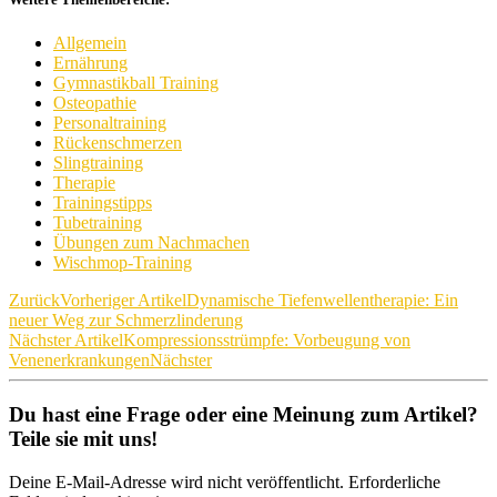
Allgemein
Ernährung
Gymnastikball Training
Osteopathie
Personaltraining
Rückenschmerzen
Slingtraining
Therapie
Trainingstipps
Tubetraining
Übungen zum Nachmachen
Wischmop-Training
Zurück
Vorheriger Artikel
Dynamische Tiefenwellentherapie: Ein
neuer Weg zur Schmerzlinderung
Nächster Artikel
Kompressionsstrümpfe: Vorbeugung von
Venenerkrankungen
Nächster
Du hast eine Frage oder eine Meinung zum Artikel?
Teile sie mit uns!
Deine E-Mail-Adresse wird nicht veröffentlicht. Erforderliche