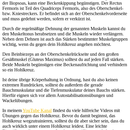
der Iliopsoas, kann eine Beckenkippung begünstigen. Der Rectus
Fermoris ist Teil des Quadriceps Fermoris, also des Oberschenkel-
bzw. Kniestreckers. Er befindet sich an der Oberschenkelvorderseite
und muss gedehnt werden, sofern er verkürzt ist.
Durch die regelmäßige Dehnung der genannten Muskeln kannst du
den Muskeltonus herabsetzen und die Muskeln wieder verlängern.
Neben dem Dehnen ist auch das Stärken bestimmter Muskelgruppen
wichtig, wenn du gegen dein Hohlkreuz angehen möchtest.
Den Beinbiezeps an der Oberschenkelrückseite und den großen
Gesäßmuskel (Gluteus Maximus) solltest du auf jeden Fall stärken.
Beide Muskeln begünstigen eine Beckenaufrichtung und verhindern
so ein Hohlkreuz.
Ist deine übrige Körperhaltung in Ordnung, hast du also keinen
extremen Rundrücken, solltest du außerdem die gerade
Bauchmuskulatur und die Tiefenmuskulatur deines Bauchs stärken.
Hierfür eignen sich vor allem Autostabilisationsübungen und
Wackelübungen.
In meinem
YouTube Kanal
findest du viele hilfreiche Videos mit
Übungen gegen das Hohlkreuz. Bevor du damit beginnst, das
Hohlkreuz wegzutrainieren, solltest du dir aber sicher sein, dass du
auch wirklich unter einem Hohlkreuz leidest. Eine leichte