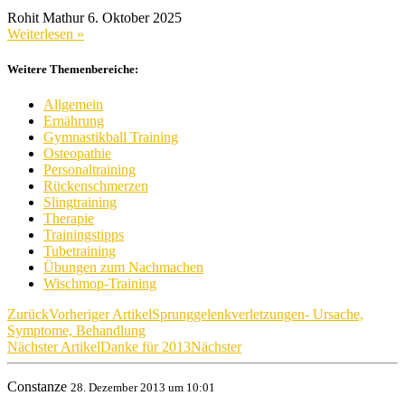
Rohit Mathur
6. Oktober 2025
Weiterlesen »
Weitere Themenbereiche:
Allgemein
Ernährung
Gymnastikball Training
Osteopathie
Personaltraining
Rückenschmerzen
Slingtraining
Therapie
Trainingstipps
Tubetraining
Übungen zum Nachmachen
Wischmop-Training
Zurück
Vorheriger Artikel
Sprunggelenkverletzungen- Ursache,
Symptome, Behandlung
Nächster Artikel
Danke für 2013
Nächster
Constanze
28. Dezember 2013 um 10:01