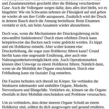
und Zusammenziehen geschieht über die Bildung verschiedener
Gase. Auch die Vollorgane sorgen dafür, dass alles dort bleibt, wo es
hingehört: Wie ein Schwamm nehmen sie Flüssigkeit auf und geben
sie wieder ab um ihre Größe anzupassen. Zusätzlich wird der Druck
in deinem Bauch durch die Atmung beeinflusst: Beim Einatmen
verstärkt er sich, um beim Ausatmen wieder abzunehmen.
Doch was, wenn die Mechanismen der Druckregulierung nicht
einwandfrei funktionieren? Durch einen erhöhten Druck kann
beispielsweise das Becken nach vorne gedrückt werden. Es kippt
und ein Hohlkreuz entsteht. Aber woher kommt eine
Druckerhöhung, die sogar zum Hohlkreuz führen kann? Grund
hierfür kann eine ungesunde Ernährung, aber auch eine
Nahrungsmittelunverträglichkeit sein. Auch Operationsnarben
können über Umwege zu einem Hohlkreuz führen. Nämlich dann,
wenn sie die Mobilität der Organe einschränken. Durch eine
Fehlhaltung kann ein faszialer Zug entstehen.
Die Faszien befinden sich überall im Körper. Sie verbinden die
Strukturen miteinander und umhüllen Organe, Muskeln,
Nervenfasern und Blutgefäße. Verkleben sie, können sie die Organe
ebenfalls in ihrer Mobilität einschränken und Probleme verursachen.
Um zu verhindern, dass deine inneren Organe Schuld an einem
Hohlkreuz sind, solltest du dich ausgewogen und gesund ernähren.