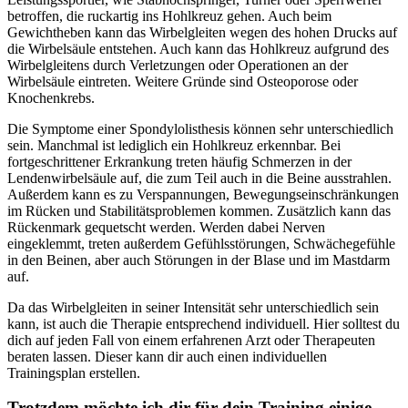
betroffen, die ruckartig ins Hohlkreuz gehen. Auch beim
Gewichtheben kann das Wirbelgleiten wegen des hohen Drucks auf
die Wirbelsäule entstehen. Auch kann das Hohlkreuz aufgrund des
Wirbelgleitens durch Verletzungen oder Operationen an der
Wirbelsäule eintreten. Weitere Gründe sind Osteoporose oder
Knochenkrebs.
Die Symptome einer Spondylolisthesis können sehr unterschiedlich
sein. Manchmal ist lediglich ein Hohlkreuz erkennbar. Bei
fortgeschrittener Erkrankung treten häufig Schmerzen in der
Lendenwirbelsäule auf, die zum Teil auch in die Beine ausstrahlen.
Außerdem kann es zu Verspannungen, Bewegungseinschränkungen
im Rücken und Stabilitätsproblemen kommen. Zusätzlich kann das
Rückenmark gequetscht werden. Werden dabei Nerven
eingeklemmt, treten außerdem Gefühlsstörungen, Schwächegefühle
in den Beinen, aber auch Störungen in der Blase und im Mastdarm
auf.
Da das Wirbelgleiten in seiner Intensität sehr unterschiedlich sein
kann, ist auch die Therapie entsprechend individuell. Hier solltest du
dich auf jeden Fall von einem erfahrenen Arzt oder Therapeuten
beraten lassen. Dieser kann dir auch einen individuellen
Trainingsplan erstellen.
Trotzdem möchte ich dir für dein Training einige