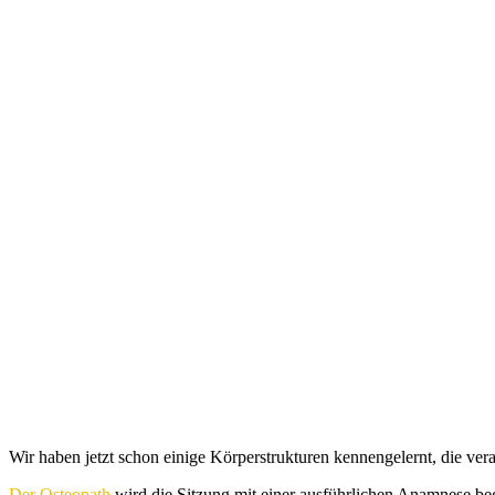
Wir haben jetzt schon einige Körperstrukturen kennengelernt, die ver
Der Osteopath
wird die Sitzung mit einer ausführlichen Anamnese be