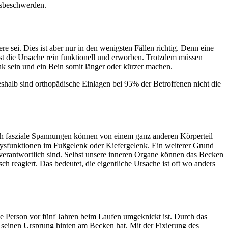
asbeschwerden.
e sei. Dies ist aber nur in den wenigsten Fällen richtig. Denn eine
 ist die Ursache rein funktionell und erworben. Trotzdem müssen
k sein und ein Bein somit länger oder kürzer machen.
halb sind orthopädische Einlagen bei 95% der Betroffenen nicht die
uch fasziale Spannungen können von einem ganz anderen Körperteil
Dysfunktionen im Fußgelenk oder Kiefergelenk. Ein weiterer Grund
 verantwortlich sind. Selbst unsere inneren Organe können das Becken
ch reagiert. Das bedeutet, die eigentliche Ursache ist oft wo anders
se Person vor fünf Jahren beim Laufen umgeknickt ist. Durch das
seinen Ursprung hinten am Becken hat. Mit der Fixierung des