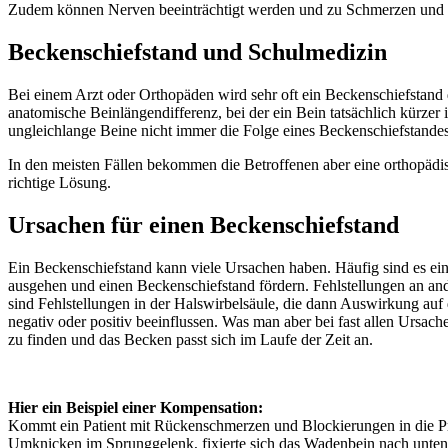
Zudem können Nerven beeinträchtigt werden und zu Schmerzen und 
Beckenschiefstand und Schulmedizin
Bei einem Arzt oder Orthopäden wird sehr oft ein Beckenschiefstand di
anatomische Beinlängendifferenz, bei der ein Bein tatsächlich kürzer
ungleichlange Beine nicht immer die Folge eines Beckenschiefstandes
In den meisten Fällen bekommen die Betroffenen aber eine orthopädi
richtige Lösung.
Ursachen für einen Beckenschiefstand
Ein Beckenschiefstand kann viele Ursachen haben. Häufig sind es ei
ausgehen und einen Beckenschiefstand fördern. Fehlstellungen an an
sind Fehlstellungen in der Halswirbelsäule, die dann Auswirkung auf
negativ oder positiv beeinflussen. Was man aber bei fast allen Ursach
zu finden und das Becken passt sich im Laufe der Zeit an.
Hier ein Beispiel einer Kompensation:
Kommt ein Patient mit Rückenschmerzen und Blockierungen in die Prax
Umknicken im Sprunggelenk, fixierte sich das Wadenbein nach unten