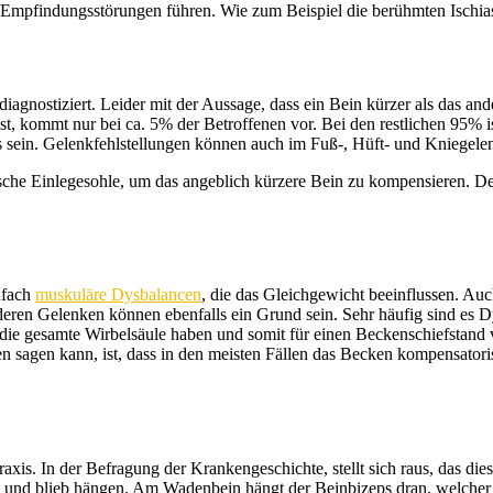
Empfindungsstörungen führen. Wie zum Beispiel die berühmten Ischi
agnostiziert. Leider mit der Aussage, dass ein Bein kürzer als das ander
 ist, kommt nur bei ca. 5% der Betroffenen vor. Bei den restlichen 95%
 sein. Gelenkfehlstellungen können auch im Fuß-, Hüft- und Kniegelen
sche Einlegesohle, um das angeblich kürzere Bein zu kompensieren. Des
nfach
muskuläre Dysbalancen
, die das Gleichgewicht beeinflussen. A
deren Gelenken können ebenfalls ein Grund sein. Sehr häufig sind es 
 die gesamte Wirbelsäule haben und somit für einen Beckenschiefstand
en sagen kann, ist, dass in den meisten Fällen das Becken kompensatoris
is. In der Befragung der Krankengeschichte, stellt sich raus, das die
 und blieb hängen. Am Wadenbein hängt der Beinbizeps dran, welcher 