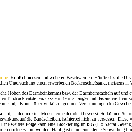
nung
, Kopfschmerzen und weiteren Beschwerden. Häufig sitzt die Ursac
rlichen Untersuchung einen erworbenen Beckenschiefstand, meistens in 
gleiche Höhen des Darmbeinkamms bzw. der Darmbeinstacheln auf und au
den Eindruck entstehen, dass ein Bein ist länger und das andere Bein kü
rdehnt sind, als auch über Verkürzungen und Verspannungen im Gewebe.
 hat, ist den meisten Menschen leider nicht bewusst. So können Schm
wirkung auf die Bandscheiben, ist hierbei nicht zu vergessen. Diese we
ine weitere Folge kann eine Blockierung im ISG (Ilio-Sacral-Gelenk) 
e auch noch erwähnt werden. Häufig ist dann eine kleine Schwellung h