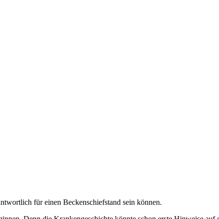
antwortlich für einen Beckenschiefstand sein können.
ginnen. Denn die Krankengeschichte könnte schon erste Hinweise auf d