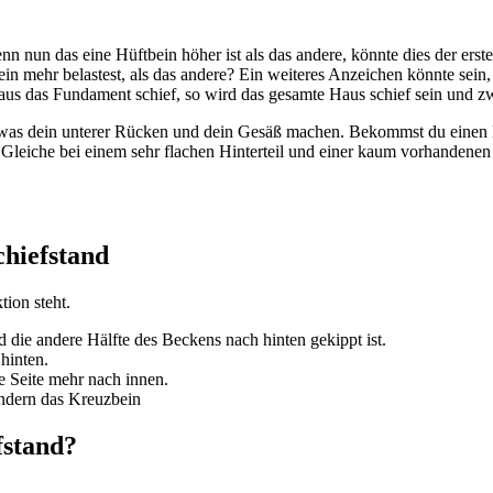
nn nun das eine Hüftbein höher ist als das andere, könnte dies der erst
in mehr belastest, als das andere? Ein weiteres Anzeichen könnte sein,
us das Fundament schief, so wird das gesamte Haus schief sein und z
e, was dein unterer Rücken und dein Gesäß machen. Bekommst du einen 
as Gleiche bei einem sehr flachen Hinterteil und einer kaum vorhand
chiefstand
ion steht.
d die andere Hälfte des Beckens nach hinten gekippt ist.
hinten.
ne Seite mehr nach innen.
ondern das Kreuzbein
fstand?