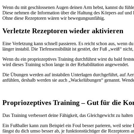
Wenn du mit geschlossenen Augen deinen Arm hebst, kannst du fühlen,
Diese nehmen die Information über die Haltung des Körpers auf und l
Ohne diese Rezeptoren wären wir bewegungsunfähig.
Verletzte Rezeptoren wieder aktivieren
Eine Verletzung kann schnell passieren. Es reicht schon aus, wenn 
länger instabil. Die Tiefensensibilität ist gestört, der Fuß „weiß“ nich
Wenn du ein propriozeptives Training durchführst wirst du bald fest
wird dieses Training schon lange in der Rehabilitation angewendet.
Die Übungen werden auf instabilen Unterlagen durchgeführt, auf A
anfühlen, deshalb werden sie auch „Wackelübungen“ genannt. Wendest 
Propriozeptives Training – Gut für die Ko
Das Training verbessert deine Fähigkeit, das Gleichgewicht zu halten 
Ein Fußballer kann zum Beispiel ein Foul besser parieren, weil seine 
fängst du dich umso besser ab, je funktionstüchtiger die Rezeptoren