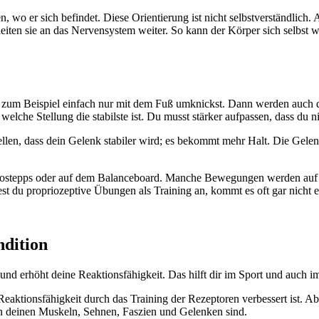
 wo er sich befindet. Diese Orientierung ist nicht selbstverständlic
eiten sie an das Nervensystem weiter. So kann der Körper sich selbst
du zum Beispiel einfach nur mit dem Fuß umknickst. Dann werden auch 
t, welche Stellung die stabilste ist. Du musst stärker aufpassen, dass du 
stellen, dass dein Gelenk stabiler wird; es bekommt mehr Halt. Die Gel
erostepps oder auf dem Balanceboard. Manche Bewegungen werden auf 
du propriozeptive Übungen als Training an, kommt es oft gar nicht er
ndition
und erhöht deine Reaktionsfähigkeit. Das hilft dir im Sport und auch i
Reaktionsfähigkeit durch das Training der Rezeptoren verbessert ist. Ab
 an deinen Muskeln, Sehnen, Faszien und Gelenken sind.