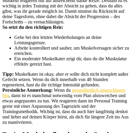
Muskeln reagieren nur auf ausreichend starke Reize. Deshalb ist es
wichtig in jedes Training mit der Absicht zu gehen, dass du alles
gibst, was dir gerade möglich ist. Damit nimmst du Rücksicht auf
deine Tagesform, ohne dabei die Absicht der Progression – des
Fortschritts – zu vernachlässigen.
So setzt du den richtigen Reiz:
Gehe bei den letzten Wiederholungen an deine
Leistungsgrenze.
Arbeite kontrolliert und sauber, um Muskelversagen sicher zu
erreichen.
Ein moderater Muskelkater zeigt dir, dass du die Muskulatur
effektiv gereizt hast.
Tipp:
Muskelkater ist okay, aber er sollte dich nicht komplett außer
Gefecht setzen. Wenn du dich innerhalb von 48 Stunden
regenerierst, hast du die richtige Intensität gefunden.
Persönliche Anmerkung:
Wenn du
gesundheitlich angeschlagen
bist
, dann ist es manchmal notwendig vom Plan abzuweichen und
etwas angepasstes zu tun. Wir reagieren dann im Personal Training
gerne mit einer Anpassung des Tagesziels und der
Trainingsmethodik. Wichtig ist, dass du auch hier langfristig denkst
und lieber auf deinen Körper hörst, als dich für längere Zeit ins Aus
zu manövrieren.