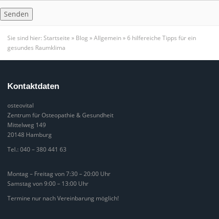
Sie sind hier:
Startseite
»
Blog
»
Allgemein
»
6 hilfereiche Tipps für ein
gesundes Raumklima
Kontaktdaten
osteovital
Zentrum für Osteopathie & Gesundheit
Mittelweg 149
20148 Hamburg
Tel.:
040 – 380 441 63
Montag – Freitag von 7:30 – 20:00 Uhr
Samstag von 9:00 – 13:00 Uhr
Termine nur nach Vereinbarung möglich!