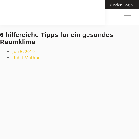
Skip
Home
Blog
Kundenmeinungen
Karriere
Kontakt
Kunden-Login
to
main
Toggl
content
navig
6 hilfereiche Tipps für ein gesundes
Raumklima
Juli 5, 2019
Rohit Mathur