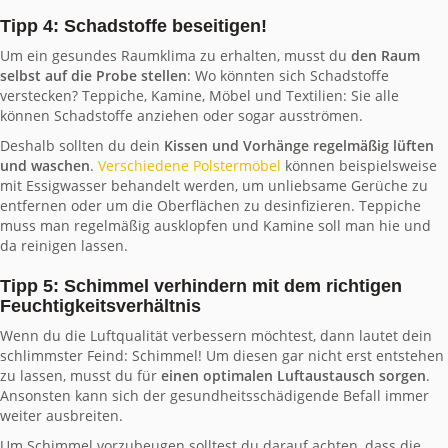
Tipp 4: Schadstoffe beseitigen!
Um ein gesundes Raumklima zu erhalten, musst du
den Raum
selbst auf die Probe stellen
: Wo könnten sich Schadstoffe
verstecken? Teppiche, Kamine, Möbel und Textilien: Sie alle
können Schadstoffe anziehen oder sogar ausströmen.
Deshalb sollten du dein
Kissen und Vorhänge regelmäßig lüften
und waschen
.
Verschiedene Polstermöbel
können beispielsweise
mit Essigwasser behandelt werden, um unliebsame Gerüche zu
entfernen oder um die Oberflächen zu desinfizieren. Teppiche
muss man regelmäßig ausklopfen und Kamine soll man hie und
da reinigen lassen.
Tipp 5: Schimmel verhindern mit dem richtigen
Feuchtigkeitsverhältnis
Wenn du die Luftqualität verbessern möchtest, dann lautet dein
schlimmster Feind: Schimmel! Um diesen gar nicht erst entstehen
zu lassen, musst du für
einen optimalen Luftaustausch sorgen
.
Ansonsten kann sich der gesundheitsschädigende Befall immer
weiter ausbreiten.
Um Schimmel vorzubeugen solltest du darauf achten, dass die