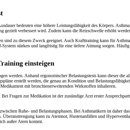
t
 Ausdauer bedeuten eine höhere Leistungsfähigkeit des Körpers. Asthm
 gezielt verbessert wird. Zudem kann die Reizschwelle erhöht werden,
sind zu diesem Zweck geeignet. Auch Krafttraining kann für Asthmati
-System stärken und langfristig für eine tiefere Atmung sorgen. Häufi
Training einsteigen
ogen werden. Anhand ergonomischer Belastungstests kann dieser die al
ngspläne erstellt werden, die genau an Kondition und Belastungsfähigk
n Medikament mit bronchienerweiternden Wirkstoffen inhalieren.
n. Bei Fragen zur Medikation ist der zuständige Arzt erster Ansprechpa
el zwischen Ruhe- und Belastungsphasen. Bei Asthmatikern ist daher da
n. Überanstrengung kann zu Atemnot, Hustenanfällen und Hyperventila
klich außer Atem kommt.