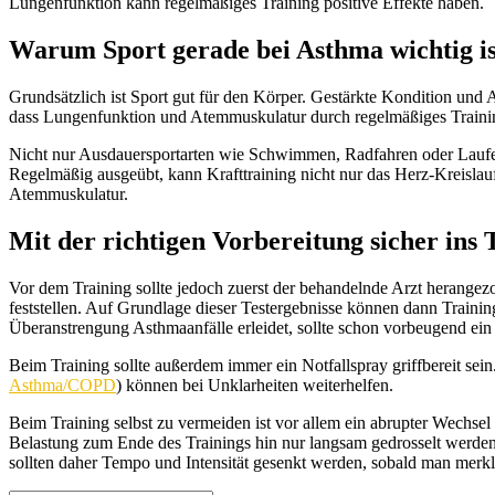
Lungenfunktion kann regelmäßiges Training positive Effekte haben.
Warum Sport gerade bei Asthma wichtig is
Grundsätzlich ist Sport gut für den Körper. Gestärkte Kondition und
dass Lungenfunktion und Atemmuskulatur durch regelmäßiges Training
Nicht nur Ausdauersportarten wie Schwimmen, Radfahren oder Laufen 
Regelmäßig ausgeübt, kann Krafttraining nicht nur das Herz-Kreislauf
Atemmuskulatur.
Mit der richtigen Vorbereitung sicher ins 
Vor dem Training sollte jedoch zuerst der behandelnde Arzt herangez
feststellen. Auf Grundlage dieser Testergebnisse können dann Traini
Überanstrengung Asthmaanfälle erleidet, sollte schon vorbeugend ei
Beim Training sollte außerdem immer ein Notfallspray griffbereit sei
Asthma/COPD
) können bei Unklarheiten weiterhelfen.
Beim Training selbst zu vermeiden ist vor allem ein abrupter Wechs
Belastung zum Ende des Trainings hin nur langsam gedrosselt werde
sollten daher Tempo und Intensität gesenkt werden, sobald man mer