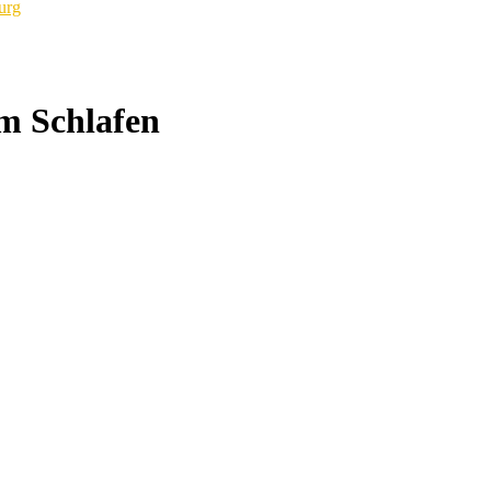
urg
m Schlafen