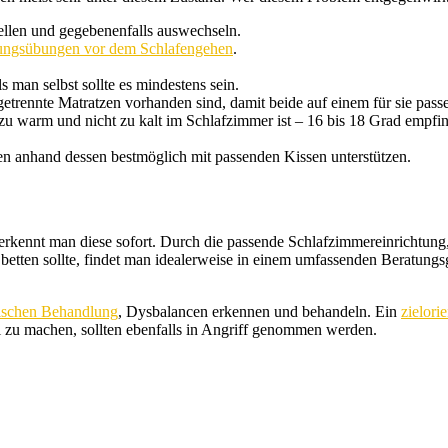
ellen und gegebenenfalls auswechseln.
ungsübungen vor dem Schlafengehen
.
 man selbst sollte es mindestens sein.
wei getrennte Matratzen vorhanden sind, damit beide auf einem für sie p
 warm und nicht zu kalt im Schlafzimmer ist – 16 bis 18 Grad empfinden
n anhand dessen bestmöglich mit passenden Kissen unterstützen.
rkennt man diese sofort. Durch die passende Schlafzimmereinrichtun
tten sollte, findet man idealerweise in einem umfassenden Beratungsg
hischen Behandlung
, Dysbalancen erkennen und behandeln. Ein
zielori
zu machen, sollten ebenfalls in Angriff genommen werden.