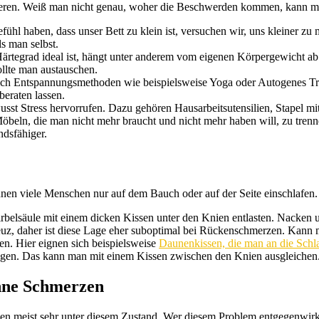
fizieren. Weiß man nicht genau, woher die Beschwerden kommen, kann m
efühl haben, dass unser Bett zu klein ist, versuchen wir, uns kleiner z
s man selbst.
rtegrad ideal ist, hängt unter anderem vom eigenen Körpergewicht ab. 
ollte man austauschen.
ich Entspannungsmethoden wie beispielsweise Yoga oder Autogenes Tr
beraten lassen.
t Stress hervorrufen. Dazu gehören Hausarbeitsutensilien, Stapel mit
Möbeln, die man nicht mehr braucht und nicht mehr haben will, zu trenn
ndsfähiger.
en viele Menschen nur auf dem Bauch oder auf der Seite einschlafen. W
elsäule mit einem dicken Kissen unter den Knien entlasten. Nacken u
euz, daher ist diese Lage eher suboptimal bei Rückenschmerzen. Kann ma
n. Hier eignen sich beispielsweise
Daunenkissen, die man an die Schl
bogen. Das kann man mit einem Kissen zwischen den Knien ausgleichen. E
ohne Schmerzen
den meist sehr unter diesem Zustand. Wer diesem Problem entgegenwirk