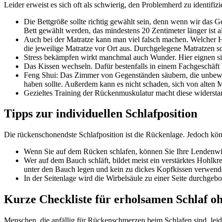
Leider erweist es sich oft als schwierig, den Problemherd zu identi
Die Bettgröße sollte richtig gewählt sein, denn wenn wir das G
Bett gewählt werden, das mindestens 20 Zentimeter länger ist al
Auch bei der Matratze kann man viel falsch machen. Welcher Hä
die jeweilige Matratze vor Ort aus. Durchgelegene Matratzen s
Stress bekämpfen wirkt manchmal auch Wunder. Hier eignen s
Das Kissen wechseln. Dafür bestenfalls in einem Fachgeschäft 
Feng Shui: Das Zimmer von Gegenständen säubern, die unbewuss
haben sollte. Außerdem kann es nicht schaden, sich von alten 
Gezieltes Training der Rückenmuskulatur macht diese widersta
Tipps zur individuellen Schlafposition
Die rückenschonendste Schlafposition ist die Rückenlage. Jedoch könn
Wenn Sie auf dem Rücken schlafen, können Sie Ihre Lendenwirb
Wer auf dem Bauch schläft, bildet meist ein verstärktes Hohlkr
unter den Bauch legen und kein zu dickes Kopfkissen verwende
In der Seitenlage wird die Wirbelsäule zu einer Seite durchge
Kurze Checkliste für erholsamen Schlaf 
Menschen, die anfällig für Rückenschmerzen beim Schlafen sind, lei