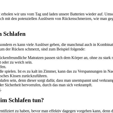
eit erholen wir uns vom Tag und laden unsere Batterien wieder auf. Um
sich mit den potenziellen Auslösern von Rückenschmerzen, wie man ge
 Schlafen
sondern es kann viele Auslöser geben, die manchmal auch in Kombinati
m der Rücken schmerzt, sind zum Beispiel folgende:
. Rückenfreundliche Matratzen passen sich dem Körper an, ohne zu stark
t oder zu weich sein.
fen.
 spielen. Ist es zu kalt im Zimmer, kann das zu Verspannungen in Na
alsches Kissen zurückzuführen.
en sein, denn dieser sorgt dafür, dass man unentspannt und verkrampf
der Sicherheit hervorrufen, durch das man sich verkrampft.
.
im Schlafen tun?
ntifiziert zu haben, bevor man effektiv dagegen vorgehen kann, denn da 