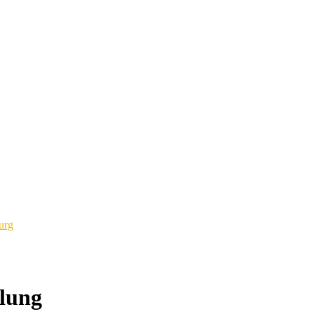
urg
lung