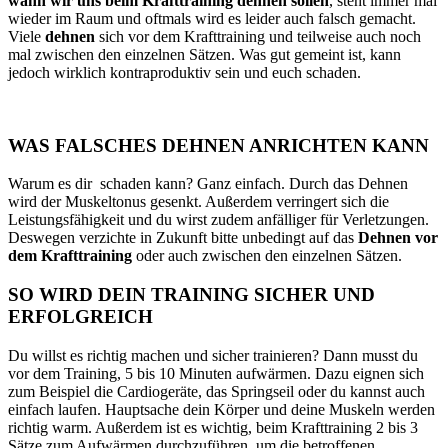
wann wir uns beim Krafttraining dehnen sollen
, steht immer mal
wieder im Raum und oftmals wird es leider auch falsch gemacht.
Viele
dehnen
sich vor dem Krafttraining und teilweise auch noch
mal zwischen den einzelnen Sätzen. Was gut gemeint ist, kann
jedoch wirklich kontraproduktiv sein und euch schaden.
WAS FALSCHES DEHNEN ANRICHTEN KANN
Warum es dir schaden kann? Ganz einfach. Durch das Dehnen
wird der Muskeltonus gesenkt. Außerdem verringert sich die
Leistungsfähigkeit und du wirst zudem anfälliger für Verletzungen.
Deswegen verzichte in Zukunft bitte unbedingt auf das
Dehnen vor
dem Krafttraining
oder auch zwischen den einzelnen Sätzen.
SO WIRD DEIN TRAINING SICHER UND
ERFOLGREICH
Du willst es richtig machen und sicher trainieren? Dann musst du
vor dem Training, 5 bis 10 Minuten aufwärmen. Dazu eignen sich
zum Beispiel die Cardiogeräte, das Springseil oder du kannst auch
einfach laufen. Hauptsache dein Körper und deine Muskeln werden
richtig warm. Außerdem ist es wichtig, beim Krafttraining 2 bis 3
Sätze zum Aufwärmen durchzuführen, um die betroffenen