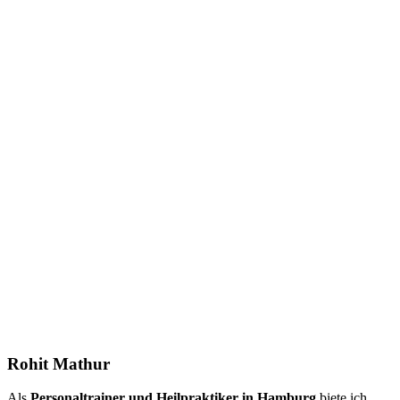
Rohit Mathur
Als
Personaltrainer und Heilpraktiker in Hamburg
biete ich