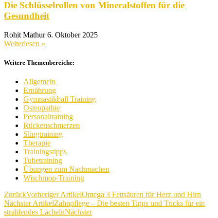
Die Schlüsselrollen von Mineralstoffen für die
Gesundheit
Rohit Mathur
6. Oktober 2025
Weiterlesen »
Weitere Themenbereiche:
Allgemein
Ernährung
Gymnastikball Training
Osteopathie
Personaltraining
Rückenschmerzen
Slingtraining
Therapie
Trainingstipps
Tubetraining
Übungen zum Nachmachen
Wischmop-Training
Zurück
Vorheriger Artikel
Omega 3 Fettsäuren für Herz und Hirn
Nächster Artikel
Zahnpflege – Die besten Tipps und Tricks für ein
strahlendes Lächeln
Nächster