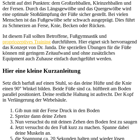
Schritt auf drei Punkten: dem Großzehballen, Kleinzehballen und
der Fersen. Durch das Längsgewölbe und das Quergewölbe wird
eine optimale Stoßdämpfung der Füße sicher gestellt. Bei vielen
Menschen ist das Fußgewölbe sehr schwach ausgeprägt. Dies führt
zu Schmerzen an Ferse, Knie, Becken oder Rücken.
Ist diesem Fall sollten Betroffene, Fußgymnastik und
propriozeptives Training
durchführen. Hier eignet sich hervorragend
das Konzept von Dr. Janda. Die speziellen Übungen für die Füße
können mit geringem Zeitaufwand und ohne zusätzliches
Equipment auch Zuhause einfach durchgeführt werden.
Hier eine kleine Kurzanleitung
Setz dich barfuß auf einen Stuhl, so das deine Hüfte und die Knie
einen 90° Winkel bilden. Beide Füße sind ca. hüftbreit am Boden
parallel positioniert. Deine restliche Haltung ist aufrecht. Der Kopf
in Verlängerung der Wirbelsäule.
Gib nun mit der Ferse Druck in den Boden
Spreize dann deine Zehen
Nun versuchst du mit deinen Zehen den Boden fest zu saugen
Jetzt versuchst du den Fuß kurz zu machen. Spanne dabei
deine Muskeln an.
die Spannung ca. 20 Sekunden halten und wieder lösen