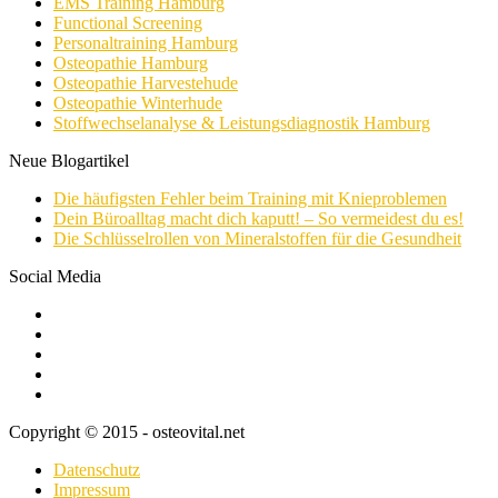
EMS Training Hamburg
Functional Screening
Personaltraining Hamburg
Osteopathie Hamburg
Osteopathie Harvestehude
Osteopathie Winterhude
Stoffwechselanalyse & Leistungsdiagnostik Hamburg
Neue Blogartikel
Die häufigsten Fehler beim Training mit Knieproblemen
Dein Büroalltag macht dich kaputt! – So vermeidest du es!
Die Schlüsselrollen von Mineralstoffen für die Gesundheit
Social Media
Copyright © 2015 - osteovital.net
Datenschutz
Impressum