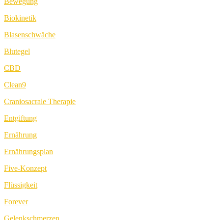
Bewegung
Biokinetik
Blasenschwäche
Blutegel
CBD
Clean9
Craniosacrale Therapie
Entgiftung
Ernährung
Ernährungsplan
Five-Konzept
Flüssigkeit
Forever
Gelenkschmerzen