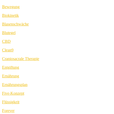
Bewegung
Biokinetik
Blasenschwäche
Blutegel
CBD
Clean9
Craniosacrale Therapie
Entgiftung
Ernährung
Ernährungsplan
Five-Konzept
Flüssigkeit
Forever