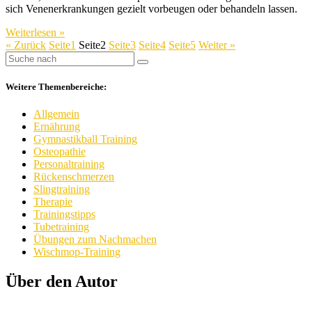
sich Venenerkrankungen gezielt vorbeugen oder behandeln lassen.
Weiterlesen »
« Zurück
Seite
1
Seite
2
Seite
3
Seite
4
Seite
5
Weiter »
Weitere Themenbereiche:
Allgemein
Ernährung
Gymnastikball Training
Osteopathie
Personaltraining
Rückenschmerzen
Slingtraining
Therapie
Trainingstipps
Tubetraining
Übungen zum Nachmachen
Wischmop-Training
Über den Autor