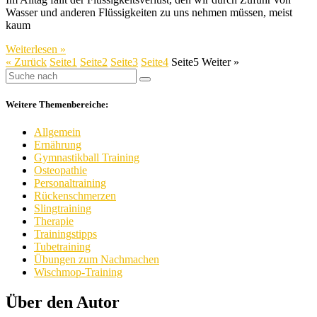
Wasser und anderen Flüssigkeiten zu uns nehmen müssen, meist
kaum
Weiterlesen »
« Zurück
Seite
1
Seite
2
Seite
3
Seite
4
Seite
5
Weiter »
Weitere Themenbereiche:
Allgemein
Ernährung
Gymnastikball Training
Osteopathie
Personaltraining
Rückenschmerzen
Slingtraining
Therapie
Trainingstipps
Tubetraining
Übungen zum Nachmachen
Wischmop-Training
Über den Autor